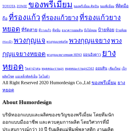
ของพรีเมี่ยม
ที่ติดมือ
TOYOTA
ZOWIE
ของพรีเมี่ยม ศิลปิน
ของพีเมี่ยม
ที่รองแก้ว
ที่รองแก้วยาง
ที่รองแก้วยาง
ถือ
หยอด
ที่รัดสาย
ป้ายห้อย
ที่วางแก้ว
ที่หนีบ
ธนาคารออมสิน
บึงไม้หอม
ป้ายห้อย
พวงกุญแจ
พวงกุญแจยาง
พวง
กระเป๋า
พวงกุญแจฟอร์ด
ยาง
กุญแจยางหยอด
ม่อนอิงดาว
พวงกุญแจยางหยอด HINO
หยอด
ออมสิน
วิลล่าป่าสน
หมุดคณะราษฎร
หมุดคณะราษฎร2563
เชียงใหม่
เป็ก
ผลิตโชค
แม่เหล็กติดตู้เย็น
โตโยต้า
All Right Reserved 2020 Humordesign Co.,Ltd
ของพรีเมี่ยม
ยาง
หยอด
About Humordesign
บริษัทออกแบบและผลิตของขวัญของพรีเมี่ยม โดยทีมนัก
ออกแบบมืออาชีพ และควบคุมการผลิต โดยวิศวกรที่มี
ประสบการณ์กว่า 10 ปี รับผลิตแม่พิมพ์พลาสติก งานผลิต