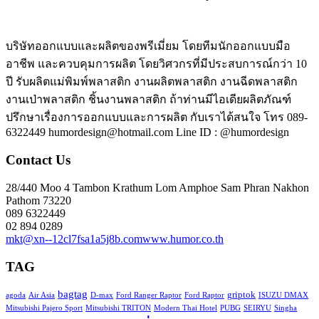
บริษัทออกแบบและผลิตของพรีเมี่ยม โดยทีมนักออกแบบมือ
อาชีพ และควบคุมการผลิต โดยวิศวกรที่มีประสบการณ์กว่า 10
ปี รับผลิตแม่พิมพ์พลาสติก งานผลิตพลาสติก งานฉีดพลาสติก
งานเป่าพลาสติก ชิ้นงานพลาสติก ถ้าท่านมีไอเดียผลิตภัณฑ์
ปรึกษาเรื่องการออกแบบและการผลิต กับเราได้สนใจ โทร 089-
6322449 humordesign@hotmail.com Line ID : @humordesign
Contact Us
28/440 Moo 4 Tambon Krathum Lom Amphoe Sam Phran Nakhon
Pathom 73220
089 6322449
02 894 0289
mkt@xn--12cl7fsa1a5j8b.com
www.humor.co.th
TAG
bagtag
griptok
agoda
Air Asia
D-max
Ford Ranger Raptor
Ford Raptor
ISUZU DMAX
Mitsubishi Pajero Sport
Mitsubishi TRITON
Modern Thai Hotel
PUBG
SEIRYU
Singha