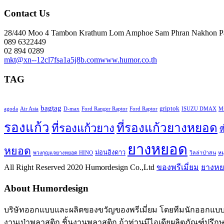
Contact Us
28/440 Moo 4 Tambon Krathum Lom Amphoe Sam Phran Nakhon P
089 6322449
02 894 0289
mkt@xn--12cl7fsa1a5j8b.com
www.humor.co.th
TAG
bagtag
griptok
agoda
Air Asia
D-max
Ford Ranger Raptor
Ford Raptor
ISUZU DMAX
Mi
รองแก้ว
ที่รองแก้วยางหยอด
ที่รองแก้วยาง
ท
ยางหยอด
หยอด
ม่อนอิงดาว
พวงกุญแจยางหยอด HINO
วิลล่าป่าสน
ห
All Right Reserved 2020 Humordesign Co.,Ltd
ของพรีเมี่ยม
ยางห
About Humordesign
บริษัทออกแบบและผลิตของขวัญของพรีเมี่ยม โดยทีมนักออกแบบมื
งานเป่าพลาสติก ชิ้นงานพลาสติก ถ้าท่านมีไอเดียผลิตภัณฑ์ปรึก