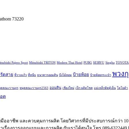
athom 73220
tsubishi Pajero Sport
Mitsubishi TRITON
Modern Thai Hotel
PUBG
SEIRYU
Singha
TOYOTA
พวงก
ี่รัดสาย
ป้ายห้อย
ที่วางแก้ว
ที่หนีบ
ธนาคารออมสิน
บึงไม้หอม
ป้ายห้อยกระเป๋า
ออมสิน
มุดคณะราษฎร
หมุดคณะราษฎร2563
เชียงใหม่
เป็ก ผลิตโชค
แม่เหล็กติดตู้เย็น
โตโยต้า
ยอด
ออาชีพ และควบคุมการผลิต โดยวิศวกรที่มีประสบการณ์กว่า 10 ป
ษาเรื่องการออกแบบและการผลิต กับเราได้สนใจ โทร 089-6322449 hu