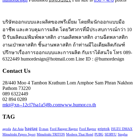
บริษัทออกแบบและผลิตของพรีเมี่ยม โดยทีมนักออกแบบมือ
อาชีพ และควบคุมการผลิต โดยวิศวกรที่มีประสบการณ์กว่า 10
ปี รับผลิตแม่พิมพ์พลาสติก งานผลิตพลาสติก งานฉีดพลาสติก
งานเป่าพลาสติก ชิ้นงานพลาสติก ถ้าท่านมีไอเดียผลิตภัณฑ์
ปรึกษาเรื่องการออกแบบและการผลิต กับเราได้สนใจ โทร 089-
6322449 humordesign@hotmail.com Line ID : @humordesign
Contact Us
28/440 Moo 4 Tambon Krathum Lom Amphoe Sam Phran Nakhon
Pathom 73220
089 6322449
02 894 0289
mkt@xn--12cl7fsa1a5j8b.com
www.humor.co.th
TAG
bagtag
griptok
agoda
Air Asia
D-max
Ford Ranger Raptor
Ford Raptor
ISUZU DMAX
Mitsubishi Pajero Sport
Mitsubishi TRITON
Modern Thai Hotel
PUBG
SEIRYU
Singha