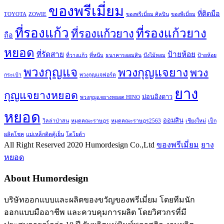
ของพรีเมี่ยม
ที่ติดมือ
TOYOTA
ZOWIE
ของพรีเมี่ยม ศิลปิน
ของพีเมี่ยม
ที่รองแก้ว
ที่รองแก้วยาง
ที่รองแก้วยาง
ถือ
หยอด
ที่รัดสาย
ป้ายห้อย
ที่วางแก้ว
ที่หนีบ
ธนาคารออมสิน
บึงไม้หอม
ป้ายห้อย
พวงกุญแจ
พวงกุญแจยาง
พวง
กระเป๋า
พวงกุญแจฟอร์ด
ยาง
กุญแจยางหยอด
ม่อนอิงดาว
พวงกุญแจยางหยอด HINO
หยอด
ออมสิน
วิลล่าป่าสน
หมุดคณะราษฎร
หมุดคณะราษฎร2563
เชียงใหม่
เป็ก
ผลิตโชค
แม่เหล็กติดตู้เย็น
โตโยต้า
All Right Reserved 2020 Humordesign Co.,Ltd
ของพรีเมี่ยม
ยาง
หยอด
About Humordesign
บริษัทออกแบบและผลิตของขวัญของพรีเมี่ยม โดยทีมนัก
ออกแบบมืออาชีพ และควบคุมการผลิต โดยวิศวกรที่มี