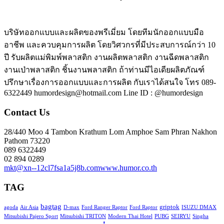
บริษัทออกแบบและผลิตของพรีเมี่ยม โดยทีมนักออกแบบมือ
อาชีพ และควบคุมการผลิต โดยวิศวกรที่มีประสบการณ์กว่า 10
ปี รับผลิตแม่พิมพ์พลาสติก งานผลิตพลาสติก งานฉีดพลาสติก
งานเป่าพลาสติก ชิ้นงานพลาสติก ถ้าท่านมีไอเดียผลิตภัณฑ์
ปรึกษาเรื่องการออกแบบและการผลิต กับเราได้สนใจ โทร 089-
6322449 humordesign@hotmail.com Line ID : @humordesign
Contact Us
28/440 Moo 4 Tambon Krathum Lom Amphoe Sam Phran Nakhon
Pathom 73220
089 6322449
02 894 0289
mkt@xn--12cl7fsa1a5j8b.com
www.humor.co.th
TAG
bagtag
griptok
agoda
Air Asia
D-max
Ford Ranger Raptor
Ford Raptor
ISUZU DMAX
Mitsubishi Pajero Sport
Mitsubishi TRITON
Modern Thai Hotel
PUBG
SEIRYU
Singha