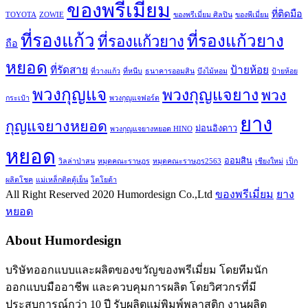
ของพรีเมี่ยม
ที่ติดมือ
TOYOTA
ZOWIE
ของพรีเมี่ยม ศิลปิน
ของพีเมี่ยม
ที่รองแก้ว
ที่รองแก้วยาง
ที่รองแก้วยาง
ถือ
หยอด
ที่รัดสาย
ป้ายห้อย
ที่วางแก้ว
ที่หนีบ
ธนาคารออมสิน
บึงไม้หอม
ป้ายห้อย
พวงกุญแจ
พวงกุญแจยาง
พวง
กระเป๋า
พวงกุญแจฟอร์ด
ยาง
กุญแจยางหยอด
ม่อนอิงดาว
พวงกุญแจยางหยอด HINO
หยอด
ออมสิน
วิลล่าป่าสน
หมุดคณะราษฎร
หมุดคณะราษฎร2563
เชียงใหม่
เป็ก
ผลิตโชค
แม่เหล็กติดตู้เย็น
โตโยต้า
All Right Reserved 2020 Humordesign Co.,Ltd
ของพรีเมี่ยม
ยาง
หยอด
About Humordesign
บริษัทออกแบบและผลิตของขวัญของพรีเมี่ยม โดยทีมนัก
ออกแบบมืออาชีพ และควบคุมการผลิต โดยวิศวกรที่มี
ประสบการณ์กว่า 10 ปี รับผลิตแม่พิมพ์พลาสติก งานผลิต