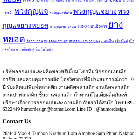
ที่วางแก้ว
ที่หนีบ
ธนาคารออมสิน
บึงไม้หอม
ป้ายห้อย
พวงกุญแจ
พวงกุญแจยาง
พวง
กระเป๋า
พวงกุญแจฟอร์ด
ยาง
กุญแจยางหยอด
ม่อนอิงดาว
พวงกุญแจยางหยอด HINO
หยอด
ออมสิน
วิลล่าป่าสน
หมุดคณะราษฎร
หมุดคณะราษฎร2563
เชียงใหม่
เป็ก
ผลิตโชค
แม่เหล็กติดตู้เย็น
โตโยต้า
บริษัทออกแบบและผลิตของพรีเมี่ยม โดยทีมนักออกแบบมือ
อาชีพ และควบคุมการผลิต โดยวิศวกรที่มีประสบการณ์กว่า 10
ปี รับผลิตแม่พิมพ์พลาสติก งานผลิตพลาสติก งานฉีดพลาสติก
งานเป่าพลาสติก ชิ้นงานพลาสติก ถ้าท่านมีไอเดียผลิตภัณฑ์
ปรึกษาเรื่องการออกแบบและการผลิต กับเราได้สนใจ โทร 089-
6322449 humordesign@hotmail.com Line ID : @humordesign
Contact Us
28/440 Moo 4 Tambon Krathum Lom Amphoe Sam Phran Nakhon
Pathom 73220