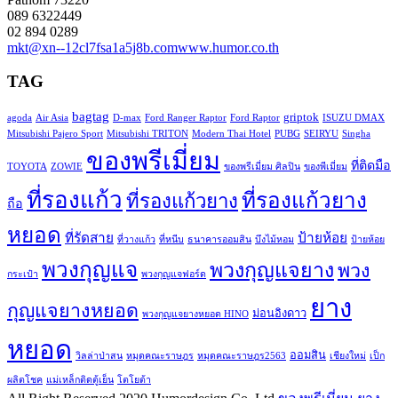
089 6322449
02 894 0289
mkt@xn--12cl7fsa1a5j8b.com
www.humor.co.th
TAG
bagtag
griptok
agoda
Air Asia
D-max
Ford Ranger Raptor
Ford Raptor
ISUZU DMAX
Mitsubishi Pajero Sport
Mitsubishi TRITON
Modern Thai Hotel
PUBG
SEIRYU
Singha
ของพรีเมี่ยม
ที่ติดมือ
TOYOTA
ZOWIE
ของพรีเมี่ยม ศิลปิน
ของพีเมี่ยม
ที่รองแก้ว
ที่รองแก้วยาง
ที่รองแก้วยาง
ถือ
หยอด
ที่รัดสาย
ป้ายห้อย
ที่วางแก้ว
ที่หนีบ
ธนาคารออมสิน
บึงไม้หอม
ป้ายห้อย
พวงกุญแจ
พวงกุญแจยาง
พวง
กระเป๋า
พวงกุญแจฟอร์ด
ยาง
กุญแจยางหยอด
ม่อนอิงดาว
พวงกุญแจยางหยอด HINO
หยอด
ออมสิน
วิลล่าป่าสน
หมุดคณะราษฎร
หมุดคณะราษฎร2563
เชียงใหม่
เป็ก
ผลิตโชค
แม่เหล็กติดตู้เย็น
โตโยต้า