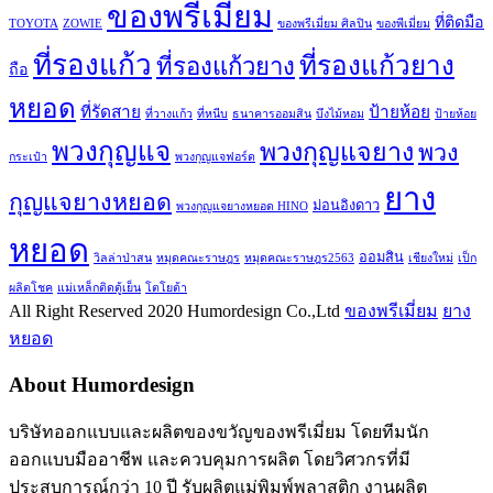
ของพรีเมี่ยม
ที่ติดมือ
TOYOTA
ZOWIE
ของพรีเมี่ยม ศิลปิน
ของพีเมี่ยม
ที่รองแก้ว
ที่รองแก้วยาง
ที่รองแก้วยาง
ถือ
หยอด
ที่รัดสาย
ป้ายห้อย
ที่วางแก้ว
ที่หนีบ
ธนาคารออมสิน
บึงไม้หอม
ป้ายห้อย
พวงกุญแจ
พวงกุญแจยาง
พวง
กระเป๋า
พวงกุญแจฟอร์ด
ยาง
กุญแจยางหยอด
ม่อนอิงดาว
พวงกุญแจยางหยอด HINO
หยอด
ออมสิน
วิลล่าป่าสน
หมุดคณะราษฎร
หมุดคณะราษฎร2563
เชียงใหม่
เป็ก
ผลิตโชค
แม่เหล็กติดตู้เย็น
โตโยต้า
All Right Reserved 2020 Humordesign Co.,Ltd
ของพรีเมี่ยม
ยาง
หยอด
About Humordesign
บริษัทออกแบบและผลิตของขวัญของพรีเมี่ยม โดยทีมนัก
ออกแบบมืออาชีพ และควบคุมการผลิต โดยวิศวกรที่มี
ประสบการณ์กว่า 10 ปี รับผลิตแม่พิมพ์พลาสติก งานผลิต