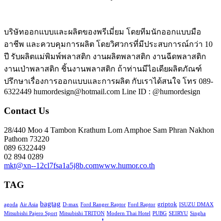
บริษัทออกแบบและผลิตของพรีเมี่ยม โดยทีมนักออกแบบมือ
อาชีพ และควบคุมการผลิต โดยวิศวกรที่มีประสบการณ์กว่า 10
ปี รับผลิตแม่พิมพ์พลาสติก งานผลิตพลาสติก งานฉีดพลาสติก
งานเป่าพลาสติก ชิ้นงานพลาสติก ถ้าท่านมีไอเดียผลิตภัณฑ์
ปรึกษาเรื่องการออกแบบและการผลิต กับเราได้สนใจ โทร 089-
6322449 humordesign@hotmail.com Line ID : @humordesign
Contact Us
28/440 Moo 4 Tambon Krathum Lom Amphoe Sam Phran Nakhon
Pathom 73220
089 6322449
02 894 0289
mkt@xn--12cl7fsa1a5j8b.com
www.humor.co.th
TAG
bagtag
griptok
agoda
Air Asia
D-max
Ford Ranger Raptor
Ford Raptor
ISUZU DMAX
Mitsubishi Pajero Sport
Mitsubishi TRITON
Modern Thai Hotel
PUBG
SEIRYU
Singha