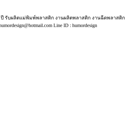
ี รับผลิตแม่พิมพ์พลาสติก งานผลิตพลาสติก งานฉีดพลาสติก
mordesign@hotmail.com Line ID : humordesign