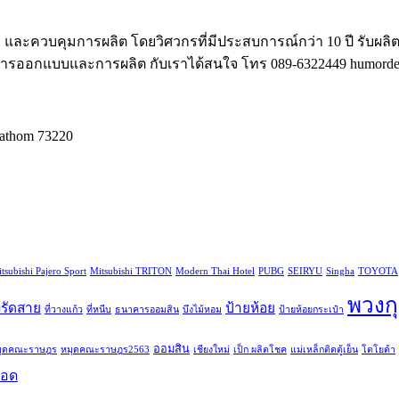
และควบคุมการผลิต โดยวิศวกรที่มีประสบการณ์กว่า 10 ปี รับผลิ
งการออกแบบและการผลิต กับเราได้สนใจ โทร 089-6322449 humordes
athom 73220
tsubishi Pajero Sport
Mitsubishi TRITON
Modern Thai Hotel
PUBG
SEIRYU
Singha
TOYOTA
พวงก
ี่รัดสาย
ป้ายห้อย
ที่วางแก้ว
ที่หนีบ
ธนาคารออมสิน
บึงไม้หอม
ป้ายห้อยกระเป๋า
ออมสิน
มุดคณะราษฎร
หมุดคณะราษฎร2563
เชียงใหม่
เป็ก ผลิตโชค
แม่เหล็กติดตู้เย็น
โตโยต้า
ยอด