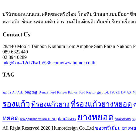
บริษัทออกแบบและผลิตของพรีเมี่ยม โดยทีมนักออกแบบมืออาชีพ 
พลาสติก ชิ้นงานพลาสติก ถ้าท่านมีไอเดียผลิตภัณฑ์ปรึกษาเรื่อ
Contact Us
28/440 Moo 4 Tambon Krathum Lom Amphoe Sam Phran Nakhon P
089 6322449
02 894 0289
mkt@xn--12cl7fsa1a5j8b.com
www.humor.co.th
TAG
bagtag
griptok
agoda
Air Asia
D-max
Ford Ranger Raptor
Ford Raptor
ISUZU DMAX
Mi
รองแก้ว
ที่รองแก้วยางหยอด
ที่รองแก้วยาง
ท
ยางหยอด
หยอด
ม่อนอิงดาว
พวงกุญแจยางหยอด HINO
วิลล่าป่าสน
ห
All Right Reserved 2020 Humordesign Co.,Ltd
ของพรีเมี่ยม
ยางห