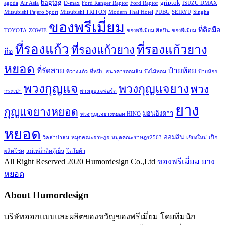
bagtag
griptok
agoda
Air Asia
D-max
Ford Ranger Raptor
Ford Raptor
ISUZU DMAX
Mitsubishi Pajero Sport
Mitsubishi TRITON
Modern Thai Hotel
PUBG
SEIRYU
Singha
ของพรีเมี่ยม
ที่ติดมือ
TOYOTA
ZOWIE
ของพรีเมี่ยม ศิลปิน
ของพีเมี่ยม
ที่รองแก้ว
ที่รองแก้วยาง
ที่รองแก้วยาง
ถือ
หยอด
ที่รัดสาย
ป้ายห้อย
ที่วางแก้ว
ที่หนีบ
ธนาคารออมสิน
บึงไม้หอม
ป้ายห้อย
พวงกุญแจ
พวงกุญแจยาง
พวง
กระเป๋า
พวงกุญแจฟอร์ด
ยาง
กุญแจยางหยอด
ม่อนอิงดาว
พวงกุญแจยางหยอด HINO
หยอด
ออมสิน
วิลล่าป่าสน
หมุดคณะราษฎร
หมุดคณะราษฎร2563
เชียงใหม่
เป็ก
ผลิตโชค
แม่เหล็กติดตู้เย็น
โตโยต้า
All Right Reserved 2020 Humordesign Co.,Ltd
ของพรีเมี่ยม
ยาง
หยอด
About Humordesign
บริษัทออกแบบและผลิตของขวัญของพรีเมี่ยม โดยทีมนัก