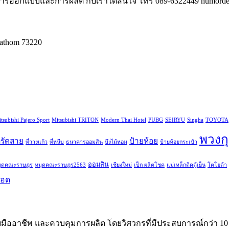
งการออกแบบและการผลิต กับเราได้สนใจ โทร 089-6322449 humordes
athom 73220
tsubishi Pajero Sport
Mitsubishi TRITON
Modern Thai Hotel
PUBG
SEIRYU
Singha
TOYOTA
พวงก
ี่รัดสาย
ป้ายห้อย
ที่วางแก้ว
ที่หนีบ
ธนาคารออมสิน
บึงไม้หอม
ป้ายห้อยกระเป๋า
ออมสิน
มุดคณะราษฎร
หมุดคณะราษฎร2563
เชียงใหม่
เป็ก ผลิตโชค
แม่เหล็กติดตู้เย็น
โตโยต้า
ยอด
ออาชีพ และควบคุมการผลิต โดยวิศวกรที่มีประสบการณ์กว่า 10 ป