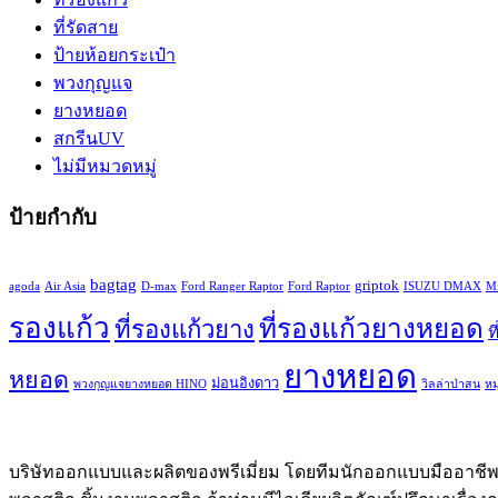
ที่รัดสาย
ป้ายห้อยกระเป๋า
พวงกุญแจ
ยางหยอด
สกรีนUV
ไม่มีหมวดหมู่
ป้ายกำกับ
bagtag
griptok
agoda
Air Asia
D-max
Ford Ranger Raptor
Ford Raptor
ISUZU DMAX
Mi
รองแก้ว
ที่รองแก้วยางหยอด
ที่รองแก้วยาง
ท
ยางหยอด
หยอด
ม่อนอิงดาว
พวงกุญแจยางหยอด HINO
วิลล่าป่าสน
ห
บริษัทออกแบบและผลิตของพรีเมี่ยม โดยทีมนักออกแบบมืออาชีพ 