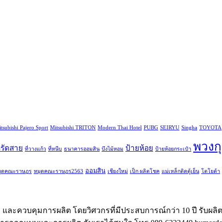
tsubishi Pajero Sport
Mitsubishi TRITON
Modern Thai Hotel
PUBG
SEIRYU
Singha
TOYOTA
พวงก
ี่รัดสาย
ป้ายห้อย
ที่วางแก้ว
ที่หนีบ
ธนาคารออมสิน
บึงไม้หอม
ป้ายห้อยกระเป๋า
ออมสิน
มุดคณะราษฎร
หมุดคณะราษฎร2563
เชียงใหม่
เป็ก ผลิตโชค
แม่เหล็กติดตู้เย็น
โตโยต้า
และควบคุมการผลิต โดยวิศวกรที่มีประสบการณ์กว่า 10 ปี รับผลิ