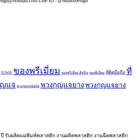
ign@hotmail.com Line ID : @humordesign
ของพรีเมี่ยม
ที่
ที่ติดมือถือ
ZOWIE
ของพรีเมี่ยม ศิลปิน
ของพีเมี่ยม
ุญแจ
พวงกุญแจยาง
พวงกุญแจยาง
พวงกุญแจฟอร์ด
ี รับผลิตแม่พิมพ์พลาสติก งานผลิตพลาสติก งานฉีดพลาสติก