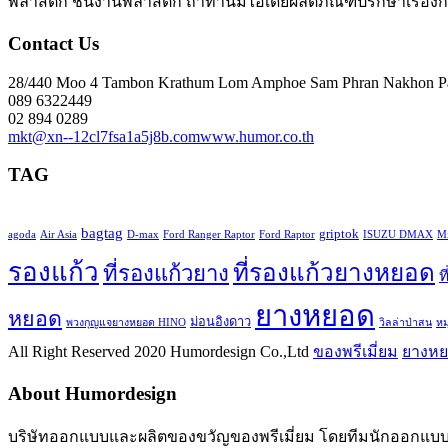
พลาสติก ชิ้นงานพลาสติก ถ้าท่านมีไอเดียผลิตภัณฑ์ปรึกษาเรื่อ
Contact Us
28/440 Moo 4 Tambon Krathum Lom Amphoe Sam Phran Nakhon P
089 6322449
02 894 0289
mkt@xn--12cl7fsa1a5j8b.com
www.humor.co.th
TAG
bagtag
griptok
agoda
Air Asia
D-max
Ford Ranger Raptor
Ford Raptor
ISUZU DMAX
Mi
รองแก้ว
ที่รองแก้วยางหยอด
ที่รองแก้วยาง
ท
ยางหยอด
หยอด
ม่อนอิงดาว
พวงกุญแจยางหยอด HINO
วิลล่าป่าสน
ห
All Right Reserved 2020 Humordesign Co.,Ltd
ของพรีเมี่ยม
ยางห
About Humordesign
บริษัทออกแบบและผลิตของขวัญของพรีเมี่ยม โดยทีมนักออกแบบมื