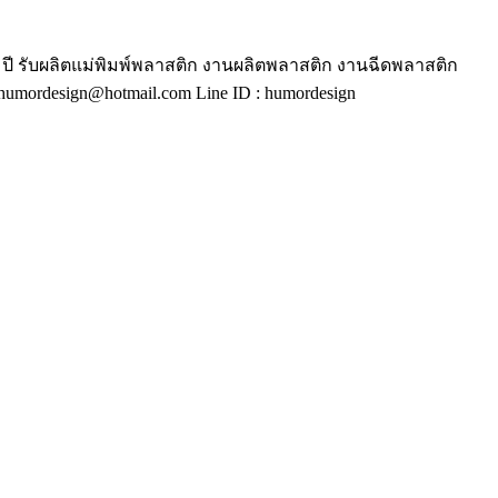
ี รับผลิตแม่พิมพ์พลาสติก งานผลิตพลาสติก งานฉีดพลาสติก
mordesign@hotmail.com Line ID : humordesign