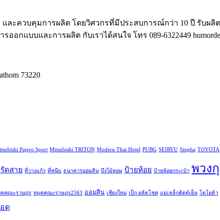
และควบคุมการผลิต โดยวิศวกรที่มีประสบการณ์กว่า 10 ปี รับผลิ
งการออกแบบและการผลิต กับเราได้สนใจ โทร 089-6322449 humordes
athom 73220
tsubishi Pajero Sport
Mitsubishi TRITON
Modern Thai Hotel
PUBG
SEIRYU
Singha
TOYOTA
พวงก
ี่รัดสาย
ป้ายห้อย
ที่วางแก้ว
ที่หนีบ
ธนาคารออมสิน
บึงไม้หอม
ป้ายห้อยกระเป๋า
ออมสิน
มุดคณะราษฎร
หมุดคณะราษฎร2563
เชียงใหม่
เป็ก ผลิตโชค
แม่เหล็กติดตู้เย็น
โตโยต้า
ยอด