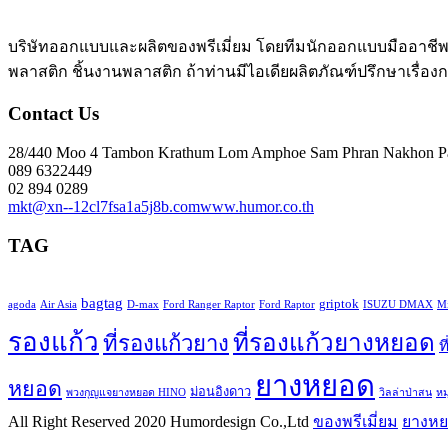
บริษัทออกแบบและผลิตของพรีเมี่ยม โดยทีมนักออกแบบมืออาชีพ 
พลาสติก ชิ้นงานพลาสติก ถ้าท่านมีไอเดียผลิตภัณฑ์ปรึกษาเรื่อ
Contact Us
28/440 Moo 4 Tambon Krathum Lom Amphoe Sam Phran Nakhon P
089 6322449
02 894 0289
mkt@xn--12cl7fsa1a5j8b.com
www.humor.co.th
TAG
bagtag
griptok
agoda
Air Asia
D-max
Ford Ranger Raptor
Ford Raptor
ISUZU DMAX
Mi
รองแก้ว
ที่รองแก้วยางหยอด
ที่รองแก้วยาง
ท
ยางหยอด
หยอด
ม่อนอิงดาว
พวงกุญแจยางหยอด HINO
วิลล่าป่าสน
ห
All Right Reserved 2020 Humordesign Co.,Ltd
ของพรีเมี่ยม
ยางห