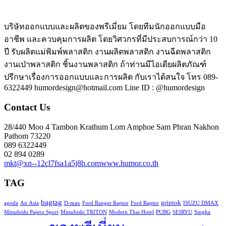
บริษัทออกแบบและผลิตของพรีเมี่ยม โดยทีมนักออกแบบมือ
อาชีพ และควบคุมการผลิต โดยวิศวกรที่มีประสบการณ์กว่า 10
ปี รับผลิตแม่พิมพ์พลาสติก งานผลิตพลาสติก งานฉีดพลาสติก
งานเป่าพลาสติก ชิ้นงานพลาสติก ถ้าท่านมีไอเดียผลิตภัณฑ์
ปรึกษาเรื่องการออกแบบและการผลิต กับเราได้สนใจ โทร 089-
6322449 humordesign@hotmail.com Line ID : @humordesign
Contact Us
28/440 Moo 4 Tambon Krathum Lom Amphoe Sam Phran Nakhon
Pathom 73220
089 6322449
02 894 0289
mkt@xn--12cl7fsa1a5j8b.com
www.humor.co.th
TAG
bagtag
griptok
agoda
Air Asia
D-max
Ford Ranger Raptor
Ford Raptor
ISUZU DMAX
Mitsubishi Pajero Sport
Mitsubishi TRITON
Modern Thai Hotel
PUBG
SEIRYU
Singha