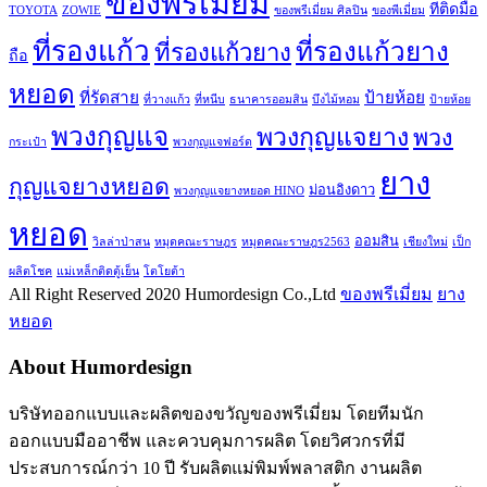
ของพรีเมี่ยม
ที่ติดมือ
TOYOTA
ZOWIE
ของพรีเมี่ยม ศิลปิน
ของพีเมี่ยม
ที่รองแก้ว
ที่รองแก้วยาง
ที่รองแก้วยาง
ถือ
หยอด
ที่รัดสาย
ป้ายห้อย
ที่วางแก้ว
ที่หนีบ
ธนาคารออมสิน
บึงไม้หอม
ป้ายห้อย
พวงกุญแจ
พวงกุญแจยาง
พวง
กระเป๋า
พวงกุญแจฟอร์ด
ยาง
กุญแจยางหยอด
ม่อนอิงดาว
พวงกุญแจยางหยอด HINO
หยอด
ออมสิน
วิลล่าป่าสน
หมุดคณะราษฎร
หมุดคณะราษฎร2563
เชียงใหม่
เป็ก
ผลิตโชค
แม่เหล็กติดตู้เย็น
โตโยต้า
All Right Reserved 2020 Humordesign Co.,Ltd
ของพรีเมี่ยม
ยาง
หยอด
About Humordesign
บริษัทออกแบบและผลิตของขวัญของพรีเมี่ยม โดยทีมนัก
ออกแบบมืออาชีพ และควบคุมการผลิต โดยวิศวกรที่มี
ประสบการณ์กว่า 10 ปี รับผลิตแม่พิมพ์พลาสติก งานผลิต