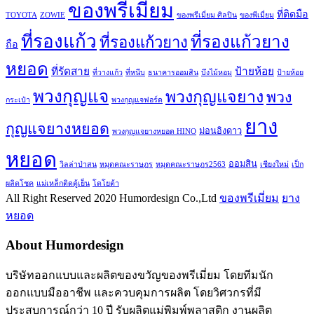
ของพรีเมี่ยม
ที่ติดมือ
TOYOTA
ZOWIE
ของพรีเมี่ยม ศิลปิน
ของพีเมี่ยม
ที่รองแก้ว
ที่รองแก้วยาง
ที่รองแก้วยาง
ถือ
หยอด
ที่รัดสาย
ป้ายห้อย
ที่วางแก้ว
ที่หนีบ
ธนาคารออมสิน
บึงไม้หอม
ป้ายห้อย
พวงกุญแจ
พวงกุญแจยาง
พวง
กระเป๋า
พวงกุญแจฟอร์ด
ยาง
กุญแจยางหยอด
ม่อนอิงดาว
พวงกุญแจยางหยอด HINO
หยอด
ออมสิน
วิลล่าป่าสน
หมุดคณะราษฎร
หมุดคณะราษฎร2563
เชียงใหม่
เป็ก
ผลิตโชค
แม่เหล็กติดตู้เย็น
โตโยต้า
All Right Reserved 2020 Humordesign Co.,Ltd
ของพรีเมี่ยม
ยาง
หยอด
About Humordesign
บริษัทออกแบบและผลิตของขวัญของพรีเมี่ยม โดยทีมนัก
ออกแบบมืออาชีพ และควบคุมการผลิต โดยวิศวกรที่มี
ประสบการณ์กว่า 10 ปี รับผลิตแม่พิมพ์พลาสติก งานผลิต