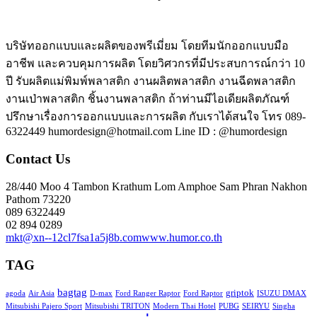
บริษัทออกแบบและผลิตของพรีเมี่ยม โดยทีมนักออกแบบมือ
อาชีพ และควบคุมการผลิต โดยวิศวกรที่มีประสบการณ์กว่า 10
ปี รับผลิตแม่พิมพ์พลาสติก งานผลิตพลาสติก งานฉีดพลาสติก
งานเป่าพลาสติก ชิ้นงานพลาสติก ถ้าท่านมีไอเดียผลิตภัณฑ์
ปรึกษาเรื่องการออกแบบและการผลิต กับเราได้สนใจ โทร 089-
6322449 humordesign@hotmail.com Line ID : @humordesign
Contact Us
28/440 Moo 4 Tambon Krathum Lom Amphoe Sam Phran Nakhon
Pathom 73220
089 6322449
02 894 0289
mkt@xn--12cl7fsa1a5j8b.com
www.humor.co.th
TAG
bagtag
griptok
agoda
Air Asia
D-max
Ford Ranger Raptor
Ford Raptor
ISUZU DMAX
Mitsubishi Pajero Sport
Mitsubishi TRITON
Modern Thai Hotel
PUBG
SEIRYU
Singha