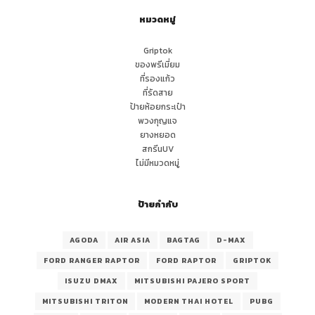
หมวดหมู่
Griptok
ของพรีเมี่ยม
ที่รองแก้ว
ที่รัดสาย
ป้ายห้อยกระเป๋า
พวงกุญแจ
ยางหยอด
สกรีนUV
ไม่มีหมวดหมู่
ป้ายกำกับ
AGODA
AIR ASIA
BAGTAG
D-MAX
FORD RANGER RAPTOR
FORD RAPTOR
GRIPTOK
ISUZU DMAX
MITSUBISHI PAJERO SPORT
MITSUBISHI TRITON
MODERN THAI HOTEL
PUBG