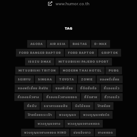
www.humor.co.th
TAG
AGODA
AIR ASIA
BAGTAG
D-MAX
FORD RANGER RAPTOR
FORD RAPTOR
GRIPTOK
ISUZU DMAX
MITSUBISHI PAJERO SPORT
MITSUBISHI TRITON
MODERN THAI HOTEL
PUBG
SEIRYU
SINGHA
TOYOTA
ZOWIE
ของพรีเมี่ยม
ของพรีเมี่ยม ศิลปิน
ของพีเมี่ยม
ที่ติดมือถือ
ที่รองแก้ว
ที่รองแก้วยาง
ที่รองแก้วยางหยอด
ที่รัดสาย
ที่วางแก้ว
ที่หนีบ
ธนาคารออมสิน
บึงไม้หอม
ป้ายห้อย
ป้ายห้อยกระเป๋า
พวงกุญแจ
พวงกุญแจฟอร์ด
พวงกุญแจยาง
พวงกุญแจยางหยอด
พวงกุญแจยางหยอด HINO
ม่อนอิงดาว
ยางหยอด