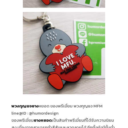
พวงกุญแจยาง
หยอด ของพรีเมี่ยม พวงกุญแจ MFM
line@ID : @humordesign
ของพรีเมี่ยม
ยางหยอด
เป็นสินค้าพรีเมี่ยมที่ได้รับความนิยม
สูง เนื่องจากสามารถทำสีสันและลวดลายได้ อีกทั้งยังมีขั้นต่ำ