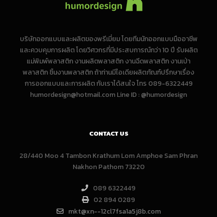
บริษัทออกแบบและผลิตของพรีเมี่ยม โดยทีมนักออกแบบมืออาชีพ
และควบคุมการผลิต โดยวิศวกรที่มีประสบการณ์กว่า 10 ปี รับผลิต
แม่พิมพ์พลาสติก งานผลิตพลาสติก งานฉีดพลาสติก งานเป่า
พลาสติก ชิ้นงานพลาสติก ถ้าท่านมีไอเดียผลิตภัณฑ์ปรึกษาเรื่อง
การออกแบบและการผลิต กับเราได้สนใจ โทร 089-6322449
humordesign@hotmail.com Line ID : @humordesign
CONTACT US
28/440 Moo 4 Tambon Krathum Lom Amphoe Sam Phran
Nakhon Pathom 73220
089 6322449
02 894 0289
mkt@xn--12cl7fsa1a5j8b.com