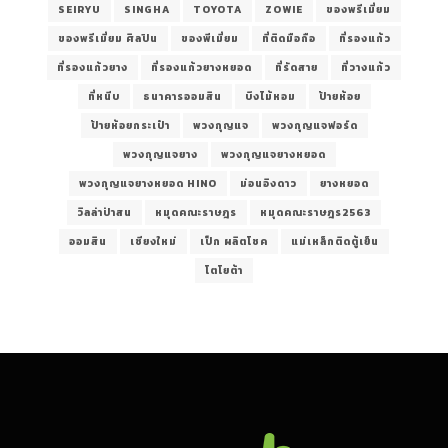
SEIRYU
SINGHA
TOYOTA
ZOWIE
ของพรีเมี่ยม
ของพรีเมี่ยม ศิลปิน
ของพีเมี่ยม
ที่ติดมือถือ
ที่รองแก้ว
ที่รองแก้วยาง
ที่รองแก้วยางหยอด
ที่รัดสาย
ที่วางแก้ว
ที่หนีบ
ธนาคารออมสิน
บึงไม้หอม
ป้ายห้อย
ป้ายห้อยกระเป๋า
พวงกุญแจ
พวงกุญแจฟอร์ด
พวงกุญแจยาง
พวงกุญแจยางหยอด
พวงกุญแจยางหยอด HINO
ม่อนอิงดาว
ยางหยอด
วิลล่าป่าสน
หมุดคณะราษฎร
หมุดคณะราษฎร2563
ออมสิน
เชียงใหม่
เป็ก ผลิตโชค
แม่เหล็กติดตู้เย็น
โตโยต้า